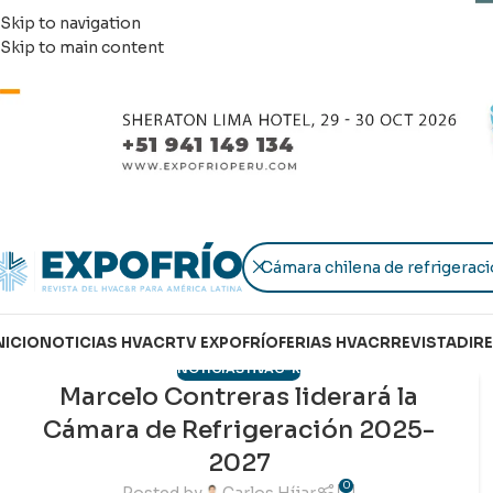
Skip to navigation
Skip to main content
NICIO
NOTICIAS HVACR
TV EXPOFRÍO
FERIAS HVACR
REVISTA
DIR
NOTICIAS HVAC-R
Marcelo Contreras liderará la
24
Cámara de Refrigeración 2025-
ABR
2027
0