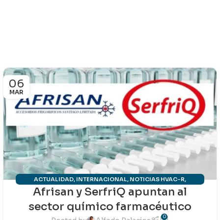
06
MAR
ACTUALIDAD
,
INTERNACIONAL
,
NOTICIAS HVAC-R
,
Afrisan y SerfriQ apuntan al
REFRIGERACIÓN INDUSTRIAL
sector químico farmacéutico
0