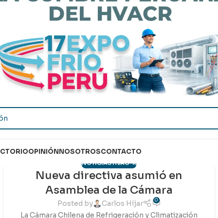
ECTORIO
OPINIÓN
NOSOTROS
CONTACTO
NOTICIAS HVAC-R
Nueva directiva asumió en
23
Asamblea de la Cámara
ABR
0
Posted by
Carlos Híjar
La Cámara Chilena de Refrigeración y Climatización