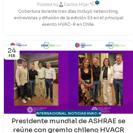
0
Posted by
Carlos Híjar
Cobertura durante tres días incluyó networking,
entrevistas y difusión de la edición 53 en el principal
evento HVAC-R en Chile.
24
FEB
INTERNACIONAL
,
NOTICIAS HVAC-R
Presidente mundial de ASHRAE se
reúne con gremio chileno HVACR