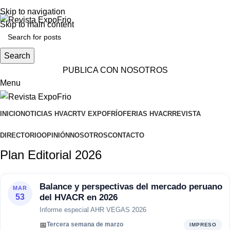
ADD ANYTHING HERE OR JUST REMOVE IT…
Skip to navigation
Skip to main content
Search
PUBLICA CON NOSOTROS
Menu
INICIO
NOTICIAS HVACR
TV EXPOFRÍO
FERIAS HVACR
REVISTA
DIRECTORIO
OPINIÓN
NOSOTROS
CONTACTO
Plan Editorial 2026
Balance y perspectivas del mercado peruano
MAR
del HVACR en 2026
53
Informe especial AHR VEGAS 2026
📅
Tercera semana de marzo
IMPRESO