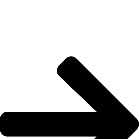
Somos la plataforma líder en el sector HVACR de Latinoamérica, conectando a
profesionales, empresas e innovadores a través de noticias actualizadas, eventos
presenciales y nuestra prestigiosa revista digital.
Enlaces Rápidos