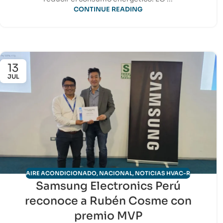
CONTINUE READING
13
JUL
AIRE ACONDICIONADO
,
NACIONAL
,
NOTICIAS HVAC-R
Samsung Electronics Perú
reconoce a Rubén Cosme con
premio MVP