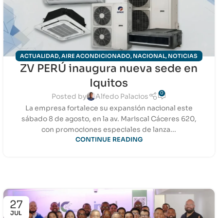
ACTUALIDAD
,
AIRE ACONDICIONADO
,
NACIONAL
,
NOTICIAS
ZV PERÚ inaugura nueva sede en
HVAC-R
,
REFRIGERACIÓN INDUSTRIAL
,
VENTILACIÓN
Iquitos
0
Posted by
Alfedo Palacios
La empresa fortalece su expansión nacional este
sábado 8 de agosto, en la av. Mariscal Cáceres 620,
con promociones especiales de lanza...
CONTINUE READING
27
JUL