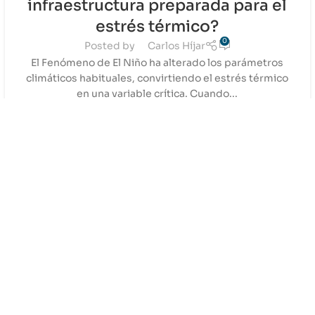
infraestructura preparada para el
estrés térmico?
0
Posted by
Carlos Híjar
El Fenómeno de El Niño ha alterado los parámetros
climáticos habituales, convirtiendo el estrés térmico
en una variable crítica. Cuando...
CONTINUE READING
03
JUL
AIRE ACONDICIONADO
,
NACIONAL
,
NOTICIAS HVAC-R
,