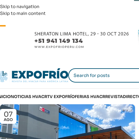
Skip to navigation
Skip to main content
NICIO
NOTICIAS HVACR
TV EXPOFRÍO
FERIAS HVACR
REVISTA
DIRECT
07
AGO