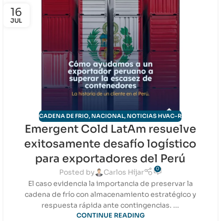
16
JUL
CADENA DE FRIO
,
NACIONAL
,
NOTICIAS HVAC-R
Emergent Cold LatAm resuelve
exitosamente desafío logístico
para exportadores del Perú
0
Posted by
Carlos Híjar
El caso evidencia la importancia de preservar la
cadena de frío con almacenamiento estratégico y
respuesta rápida ante contingencias. ...
CONTINUE READING