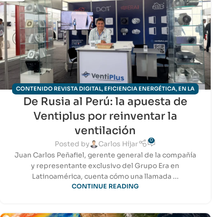
CONTENIDO REVISTA DIGITAL
,
EFICIENCIA ENERGÉTICA
,
EN LA
De Rusia al Perú: la apuesta de
ENTREVISTA
,
NACIONAL
,
NOTICIAS HVAC-R
,
TECNOLOGÍA
,
VENTILACIÓN
Ventiplus por reinventar la
ventilación
0
Posted by
Carlos Híjar
Juan Carlos Peñafiel, gerente general de la compañía
y representante exclusivo del Grupo Era en
Latinoamérica, cuenta cómo una llamada ...
CONTINUE READING