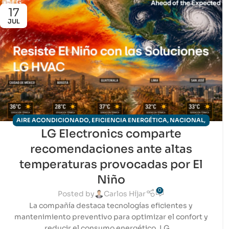
17
JUL
AIRE ACONDICIONADO
,
EFICIENCIA ENERGÉTICA
,
NACIONAL
,
LG Electronics comparte
NOTICIAS HVAC-R
recomendaciones ante altas
temperaturas provocadas por El
Niño
0
Posted by
Carlos Híjar
La compañía destaca tecnologías eficientes y
mantenimiento preventivo para optimizar el confort y
reducir el consumo energético. LG ...