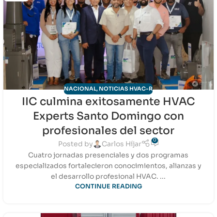
NACIONAL
,
NOTICIAS HVAC-R
IIC culmina exitosamente HVAC
Experts Santo Domingo con
profesionales del sector
0
Posted by
Carlos Híjar
Cuatro jornadas presenciales y dos programas
especializados fortalecieron conocimientos, alianzas y
el desarrollo profesional HVAC. ...
CONTINUE READING