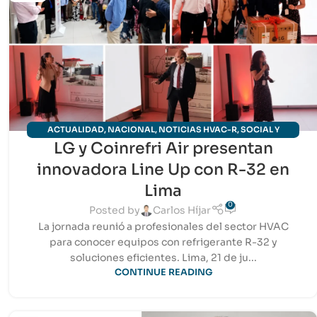
ACTUALIDAD
,
NACIONAL
,
NOTICIAS HVAC-R
,
SOCIAL Y
LG y Coinrefri Air presentan
EVENTOS
,
TECNOLOGÍA
innovadora Line Up con R-32 en
Lima
0
Posted by
Carlos Híjar
La jornada reunió a profesionales del sector HVAC
para conocer equipos con refrigerante R-32 y
soluciones eficientes. Lima, 21 de ju...
CONTINUE READING