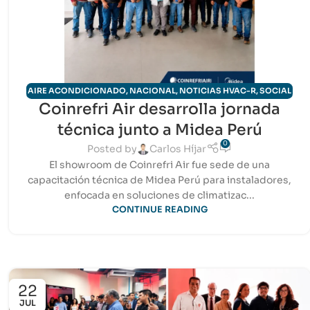
AIRE ACONDICIONADO
,
NACIONAL
,
NOTICIAS HVAC-R
,
SOCIAL
Coinrefri Air desarrolla jornada
Y EVENTOS
,
TECNOLOGÍA
técnica junto a Midea Perú
0
Posted by
Carlos Híjar
El showroom de Coinrefri Air fue sede de una
capacitación técnica de Midea Perú para instaladores,
enfocada en soluciones de climatizac...
CONTINUE READING
22
JUL