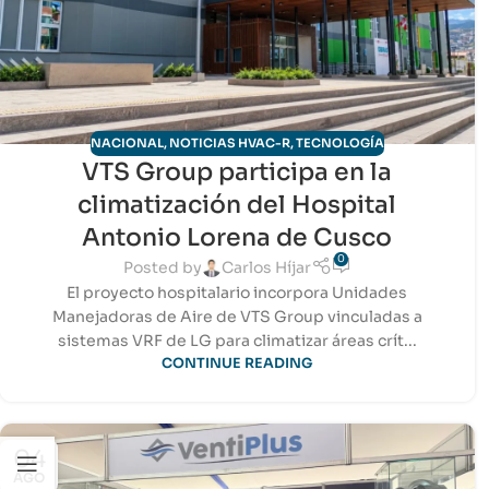
NACIONAL
,
NOTICIAS HVAC-R
,
TECNOLOGÍA
VTS Group participa en la
climatización del Hospital
Antonio Lorena de Cusco
0
Posted by
Carlos Híjar
El proyecto hospitalario incorpora Unidades
Manejadoras de Aire de VTS Group vinculadas a
sistemas VRF de LG para climatizar áreas crít...
CONTINUE READING
04
AGO