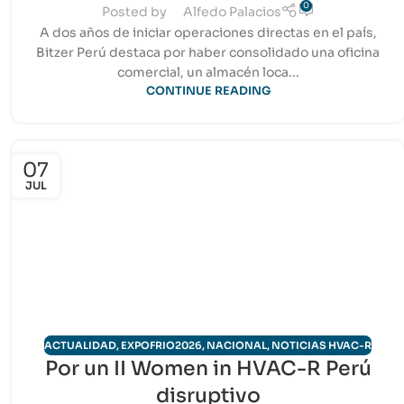
0
Posted by
Alfedo Palacios
A dos años de iniciar operaciones directas en el país,
Bitzer Perú destaca por haber consolidado una oficina
comercial, un almacén loca...
CONTINUE READING
07
JUL
ACTUALIDAD
,
EXPOFRIO2026
,
NACIONAL
,
NOTICIAS HVAC-R
Por un II Women in HVAC-R Perú
disruptivo