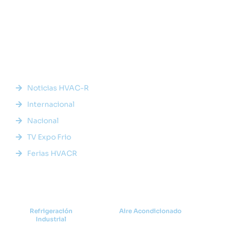
Somos la plataforma líder en el sector HVACR de Latinoamérica,
conectando a profesionales, empresas e innovadores a través
de noticias actualizadas, eventos presenciales y nuestra
prestigiosa revista digital.
Enlaces Rápidos
Noticias HVAC-R
Internacional
Nacional
TV Expo Frio
Ferias HVACR
Categorías
Refrigeración
Aire Acondicionado
Industrial