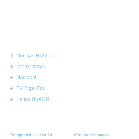
Somos la plataforma líder en el sector HVACR de Latinoamérica,
conectando a profesionales, empresas e innovadores a través de
noticias actualizadas, eventos presenciales y nuestra prestigiosa
revista digital.
Enlaces Rápidos
Noticias HVAC-R
Internacional
Nacional
TV Expo Frio
Ferias HVACR
Categorías
Refrigeración Industrial
Aire Acondicionado