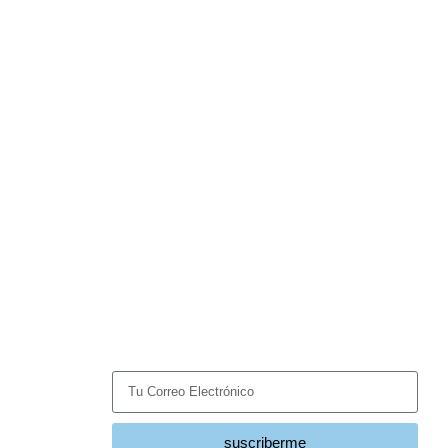
Suscríbete
Recibe las últimas noticias y tendencias del sector
HVACR directamente en tu correo.
suscriberme