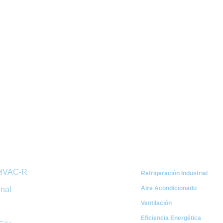
ápidos
Categorías
 HVAC-R
Refrigeración Industrial
Aire Acondicionado
onal
Ventilación
Eficiencia Energética