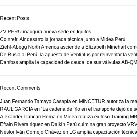
Recent Posts
ZV PERÚ inaugura nueva sede en Iquitos
Coinrefri Air desarrolla jornada técnica junto a Midea Perú
Ziehl-Abegg North America asciende a Elizabeth Minehart como
De Rusia al Perú: la apuesta de Ventiplus por reinventar la vent
Danfoss amplía la capacidad de caudal de sus válvulas AB-Q
Recent Comments
Juan Fernando Tamayo Casapia
en
MINCETUR autoriza la real
RAUL GARCIA
en
“La cadena de frío en el transporte dejó de 
Alexander Llancari Horna
en
Midea realiza exitoso Training 
Efrain Rivera riquez
en
Daikin Perú culmina gran proyecto VRV
Néstor Iván Cornejo Chávez
en
LG amplía capacitación técnica 