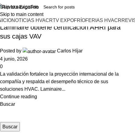
Skip to navigation
04
Jun
Skip to main content
Noticias HVAC-R
,
Tecnología
NICIO
NOTICIAS HVACR
TV EXPOFRÍO
FERIAS HVACR
REVI
Laminaire obtiene certificación AHRI para
sus cajas VAV
Posted by
Carlos Híjar
4 junio, 2026
0
La validación fortalece la proyección internacional de la
compañía y respalda el desempeño técnico de sus
soluciones HVAC. Laminaire...
Continue reading
Buscar
Buscar