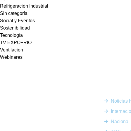
Refrigeración Industrial
Sin categoría
Social y Eventos
Sostenibilidad
Tecnología
TV EXPOFRÍO
Ventilación
Webinares
Enlaces R
Noticias
Somos la plataforma líder en el sector HVACR de
Latinoamérica, conectando a profesionales, empresas e
Internaci
innovadores a través de noticias actualizadas, eventos
presenciales y nuestra prestigiosa revista digital.
Nacional