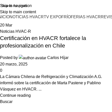
Skip to navigation
Skip to main content
NICIO
NOTICIAS HVACR
TV EXPOFRÍO
FERIAS HVACR
REVI
20
Mar
Noticias HVAC-R
Certificación en HVACR fortalece la
profesionalización en Chile
Posted by
Carlos Híjar
20 marzo, 2025
0
La Cámara Chilena de Refrigeración y Climatización A.G.
informó sobre la certificación de Marta Pastene y Pablino
Vásquez en HVACR. ...
Continue reading
Buscar