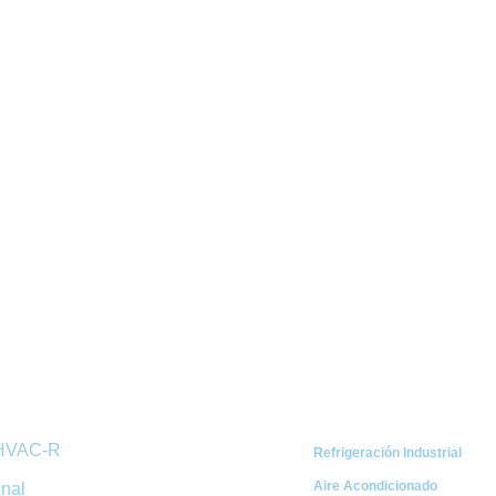
ápidos
Categorías
 HVAC-R
Refrigeración Industrial
Aire Acondicionado
onal