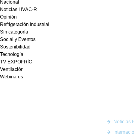
Nacional
Noticias HVAC-R
Opinión
Refrigeración Industrial
Sin categoría
Social y Eventos
Sostenibilidad
Tecnología
TV EXPOFRÍO
Ventilación
Webinares
Enlaces R
Noticias
Somos la plataforma líder en el sector HVACR de
Latinoamérica, conectando a profesionales, empresas e
Internaci