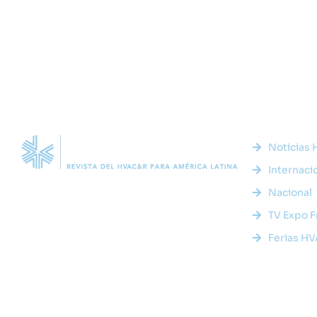
Enlaces 
Noticias
Internaci
Somos la plataforma líder en el sector HVACR de
Latinoamérica, conectando a profesionales,
Nacional
empresas e innovadores a través de noticias
TV Expo F
actualizadas, eventos presenciales y nuestra
prestigiosa revista digital.
Ferias H