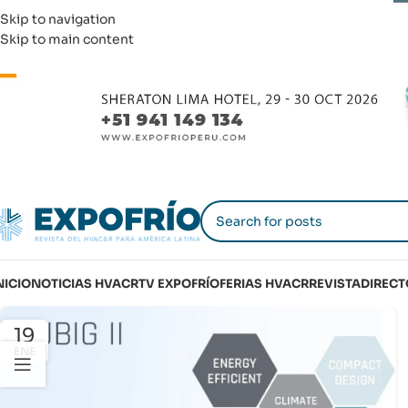
Skip to navigation
Skip to main content
NICIO
NOTICIAS HVACR
TV EXPOFRÍO
FERIAS HVACR
REVISTA
DIRECT
19
ENE