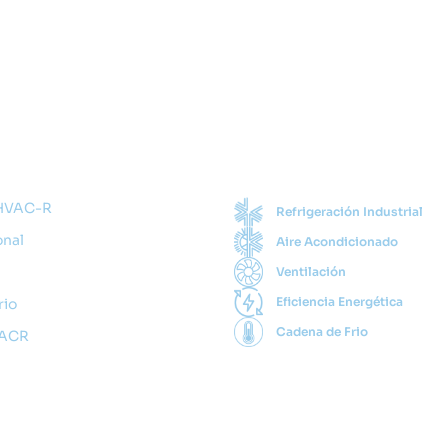
Rápidos
Categorías
 HVAC-R
Refrigeración Industrial
onal
Aire Acondicionado
Ventilación
Eficiencia Energética
rio
Cadena de Frio
VACR