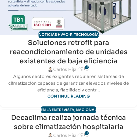
NOTICIAS HVAC-R
,
TECNOLOGÍA
Soluciones retrofit para
reacondicionamiento de unidades
existentes de baja eficiencia
0
Carlos Híjar
Algunos sectores exigentes requieren sistemas de
climatización capaces de garantizar elevados niveles de
eficiencia, fiabilidad y contr...
CONTINUE READING
EN LA ENTREVISTA
,
NACIONAL
Decaclima realiza jornada técnica
29
sobre climatización hospitalaria
MAY
0
Carlos Híjar