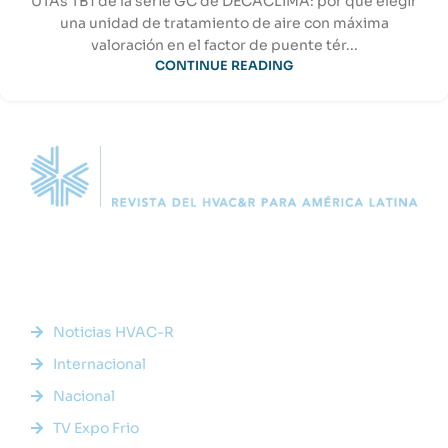
UTAs TB1 de la serie GC de DECACLIMA: por qué elegir
una unidad de tratamiento de aire con máxima
valoración en el factor de puente tér...
CONTINUE READING
Somos la plataforma líder en el sector HVACR de Latinoamérica,
conectando a profesionales, empresas e innovadores a través
de noticias actualizadas, eventos presenciales y nuestra
prestigiosa revista digital.
Enlaces Rápidos
Noticias HVAC-R
Internacional
Nacional
TV Expo Frio