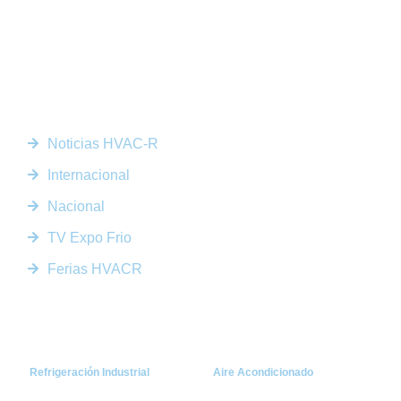
Somos la plataforma líder en el sector HVACR de Latinoamérica,
conectando a profesionales, empresas e innovadores a través de
noticias actualizadas, eventos presenciales y nuestra prestigiosa
revista digital.
Enlaces Rápidos
Noticias HVAC-R
Internacional
Nacional
TV Expo Frio
Ferias HVACR
Categorías
Refrigeración Industrial
Aire Acondicionado