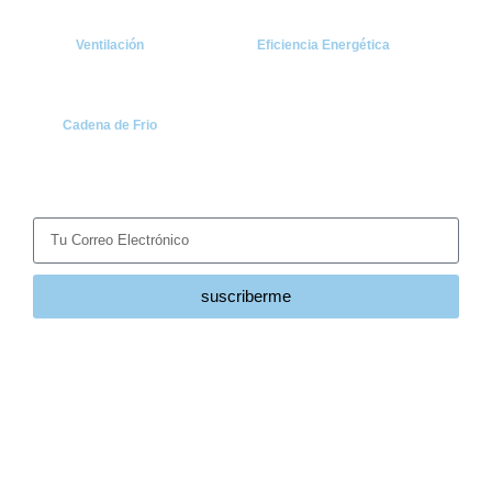
Ventilación
Eficiencia Energética
Cadena de Frio
Suscríbete
Recibe las últimas noticias y tendencias del sector HVACR
directamente en tu correo.
suscriberme