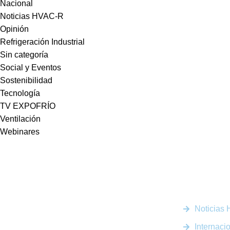
Nacional
Noticias HVAC-R
Opinión
Refrigeración Industrial
Sin categoría
Social y Eventos
Sostenibilidad
Tecnología
TV EXPOFRÍO
Ventilación
Webinares
Enlaces R
Noticias
Somos la plataforma líder en el sector HVACR de
Latinoamérica, conectando a profesionales, empresas e
Internaci