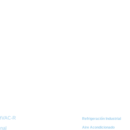
ápidos
Categorías
 HVAC-R
Refrigeración Industrial
Aire Acondicionado
onal