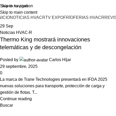
Skip to navigation
Skip to main content
NICIO
NOTICIAS HVACR
TV EXPOFRÍO
FERIAS HVACR
REVI
29
Sep
Noticias HVAC-R
Thermo King mostrará innovaciones
telemáticas y de descongelación
Posted by
Carlos Híjar
29 septiembre, 2025
0
La marca de Trane Technologies presentará en IFDA 2025
nuevas soluciones para transporte, protección de carga y
gestión de flotas. T...
Continue reading
Buscar