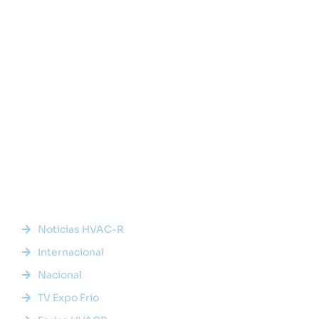
Somos la plataforma líder en el sector HVACR de Latinoamérica,
conectando a profesionales, empresas e innovadores a través
de noticias actualizadas, eventos presenciales y nuestra
prestigiosa revista digital.
Enlaces Rápidos
Noticias HVAC-R
Internacional
Nacional
TV Expo Frio