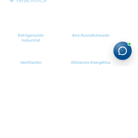
Ferias HVACR
Categorías
Refrigeración
Aire Acondicionado
Industrial
Ventilación
Eficiencia Energética
Cadena de Frio
Suscríbete
Recibe las últimas noticias y tendencias del sector HVACR
directamente en tu correo.
suscriberme