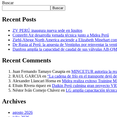
Buscar
Buscar
Recent Posts
ZV PERÚ inaugura nueva sede en Iquitos
Coinrefri Air desarrolla jornada técnica junto a Midea Perú
Ziehl-Abegg North America asciende a Elizabeth Minehart com
De Rusia al Perú: la apuesta de Ventiplus por reinventar la vent
Danfoss amplía la capacidad de caudal de sus válvulas AB-Q
Recent Comments
Juan Fernando Tamayo Casapia
en
MINCETUR autoriza la reali
RAUL GARCIA
en
“La cadena de frío en el transporte dejó d
Alexander Llancari Horna
en
Midea realiza exitoso Training
Efrain Rivera riquez
en
Daikin Perú culmina gran proyecto VRV
Néstor Iván Cornejo Chávez
en
LG amplía capacitación técnica 
Archives
agosto 2026