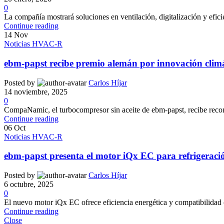
0
La compañía mostrará soluciones en ventilación, digitalización y eficie
Continue reading
14
Nov
Noticias HVAC-R
ebm-papst recibe premio alemán por innovación climát
Posted by
Carlos Híjar
14 noviembre, 2025
0
CompaNamic, el turbocompresor sin aceite de ebm-papst, recibe reconoc
Continue reading
06
Oct
Noticias HVAC-R
ebm-papst presenta el motor iQx EC para refrigeraci
Posted by
Carlos Híjar
6 octubre, 2025
0
El nuevo motor iQx EC ofrece eficiencia energética y compatibilidad c
Continue reading
Close