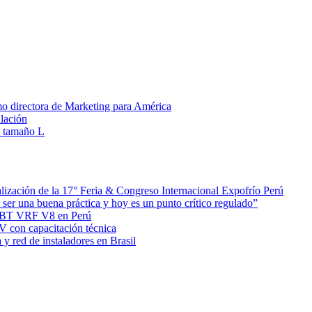
o directora de Marketing para América
ilación
M tamaño L
zación de la 17° Feria & Congreso Internacional Expofrío Perú
e ser una buena práctica y hoy es un punto crítico regulado”
 MBT VRF V8 en Perú
 con capacitación técnica
y red de instaladores en Brasil