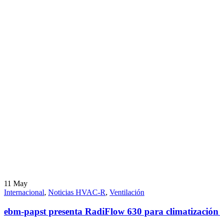
11
May
Internacional
,
Noticias HVAC-R
,
Ventilación
ebm-papst presenta RadiFlow 630 para climatización 