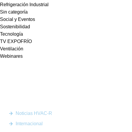
Refrigeración Industrial
Sin categoría
Social y Eventos
Sostenibilidad
Tecnología
TV EXPOFRÍO
Ventilación
Webinares
Somos la plataforma líder en el sector HVACR de Latinoamérica,
conectando a profesionales, empresas e innovadores a través de
noticias actualizadas, eventos presenciales y nuestra prestigiosa
revista digital.
Enlaces Rápidos
Noticias HVAC-R
Internacional