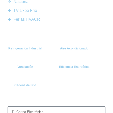
Nacional
TV Expo Frio
Ferias HVACR
Categorías
Refrigeración Industrial
Aire Acondicionado
Ventilación
Eficiencia Energética
Cadena de Frio
Suscríbete
Recibe las últimas noticias y tendencias del sector HVACR
directamente en tu correo.