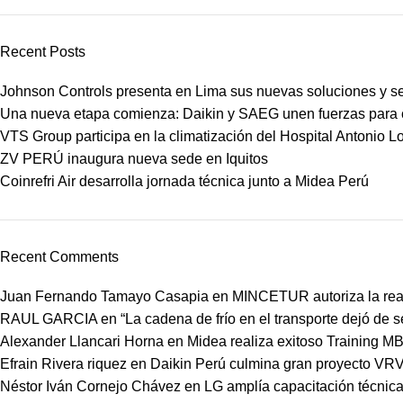
Recent Posts
Johnson Controls presenta en Lima sus nuevas soluciones y s
Una nueva etapa comienza: Daikin y SAEG unen fuerzas para co
VTS Group participa en la climatización del Hospital Antonio 
ZV PERÚ inaugura nueva sede en Iquitos
Coinrefri Air desarrolla jornada técnica junto a Midea Perú
Recent Comments
Juan Fernando Tamayo Casapia
en
MINCETUR autoriza la real
RAUL GARCIA
en
“La cadena de frío en el transporte dejó de 
Alexander Llancari Horna
en
Midea realiza exitoso Training 
Efrain Rivera riquez
en
Daikin Perú culmina gran proyecto VRV
Néstor Iván Cornejo Chávez
en
LG amplía capacitación técnica 