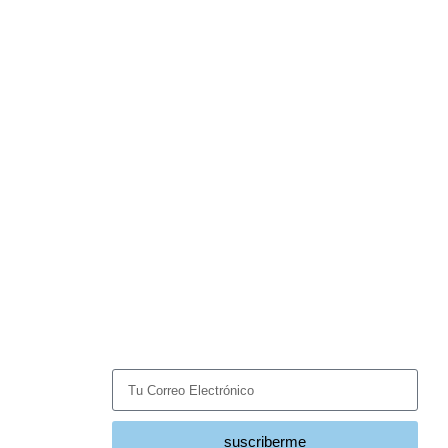
Suscríbete
Recibe las últimas noticias y tendencias del sector
HVACR directamente en tu correo.
suscriberme