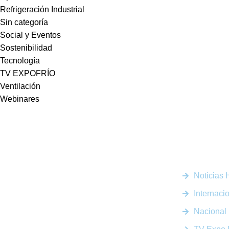
Refrigeración Industrial
Sin categoría
Social y Eventos
Sostenibilidad
Tecnología
TV EXPOFRÍO
Ventilación
Webinares
Enlaces R
Noticias
Somos la plataforma líder en el sector HVACR de
Latinoamérica, conectando a profesionales, empresas e
Internaci
innovadores a través de noticias actualizadas, eventos
presenciales y nuestra prestigiosa revista digital.
Nacional