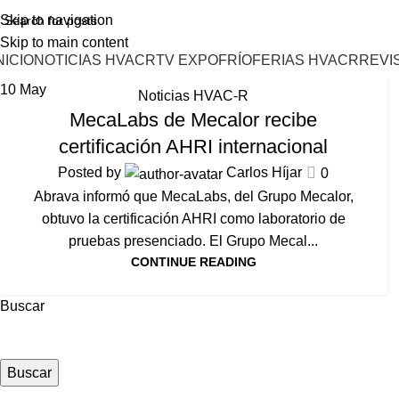
Skip to navigation
Skip to main content
NICIO
NOTICIAS HVACR
TV EXPOFRÍO
FERIAS HVACR
REVI
10
May
Noticias HVAC-R
MecaLabs de Mecalor recibe
certificación AHRI internacional
Posted by
Carlos Híjar
0
Abrava informó que MecaLabs, del Grupo Mecalor,
obtuvo la certificación AHRI como laboratorio de
pruebas presenciado. El Grupo Mecal...
CONTINUE READING
Buscar
Buscar