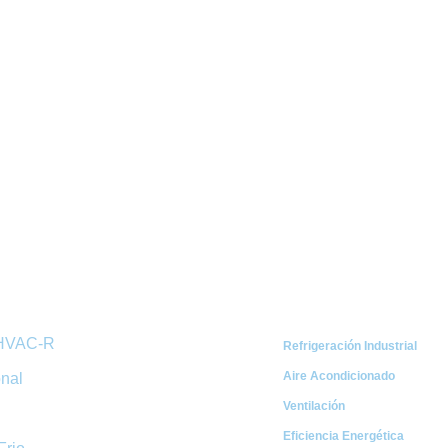
ápidos
Categorías
 HVAC-R
Refrigeración Industrial
Aire Acondicionado
onal
Ventilación
Eficiencia Energética