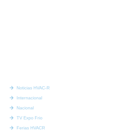
Somos la plataforma líder en el sector HVACR de Latinoamérica,
conectando a profesionales, empresas e innovadores a través de
noticias actualizadas, eventos presenciales y nuestra prestigiosa
revista digital.
Enlaces Rápidos
Noticias HVAC-R
Internacional
Nacional
TV Expo Frio
Ferias HVACR