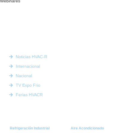
Webinares
Somos la plataforma líder en el sector HVACR de Latinoamérica,
conectando a profesionales, empresas e innovadores a través de
noticias actualizadas, eventos presenciales y nuestra prestigiosa
revista digital.
Enlaces Rápidos
Noticias HVAC-R
Internacional
Nacional
TV Expo Frio
Ferias HVACR
Categorías
Refrigeración Industrial
Aire Acondicionado