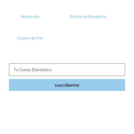
Ventilación
Eficiencia Energética
Cadena de Frio
Suscríbete
Recibe las últimas noticias y tendencias del sector HVACR
directamente en tu correo.
suscriberme