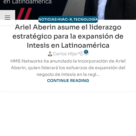
NOTICIAS HVAC-R
,
TECNOLOGÍA
Ariel Aberin asume el liderazgo
estratégico para la expansión de
Intesis en Latinoamérica
0
Carlos Híjar
HMS Networks ha anunciado la incorporación de Ariel
Aberin, quien liderará los esfuerzos de expansión del
negocio de Intesis en la regi...
CONTINUE READING