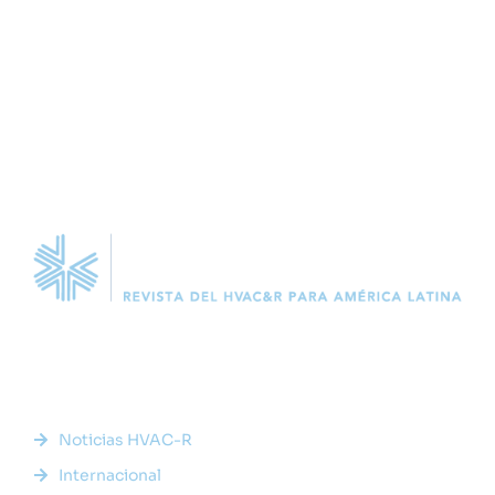
Somos la plataforma líder en el sector HVACR de Latinoamérica,
conectando a profesionales, empresas e innovadores a través
de noticias actualizadas, eventos presenciales y nuestra
prestigiosa revista digital.
Enlaces Rápidos
Noticias HVAC-R
Internacional