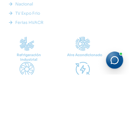
Nacional
TV Expo Frio
Ferias HVACR
Categorías
Refrigeración
Aire Acondicionado
Industrial
Ventilación
Eficiencia Energética
Cadena de Frio
Suscríbete
Recibe las últimas noticias y tendencias del sector HVACR
directamente en tu correo.