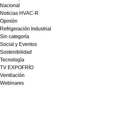
Nacional
Noticias HVAC-R
Opinión
Refrigeración Industrial
Sin categoría
Social y Eventos
Sostenibilidad
Tecnología
TV EXPOFRÍO
Ventilación
Webinares
Somos la plataforma líder en el sector HVACR de Latinoamérica,
conectando a profesionales, empresas e innovadores a través de
noticias actualizadas, eventos presenciales y nuestra prestigiosa
revista digital.
Enlaces Rápidos