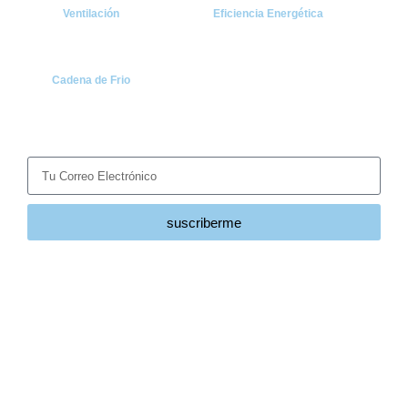
Ventilación
Eficiencia Energética
Cadena de Frio
Suscríbete
Recibe las últimas noticias y tendencias del sector HVACR
directamente en tu correo.
suscriberme