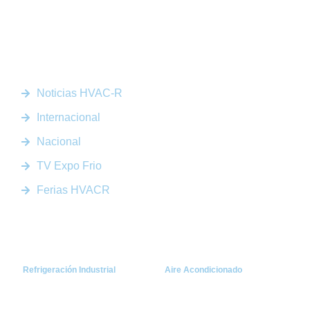
Somos la plataforma líder en el sector HVACR de Latinoamérica,
conectando a profesionales, empresas e innovadores a través de
noticias actualizadas, eventos presenciales y nuestra prestigiosa
revista digital.
Enlaces Rápidos
Noticias HVAC-R
Internacional
Nacional
TV Expo Frio
Ferias HVACR
Categorías
Refrigeración Industrial
Aire Acondicionado