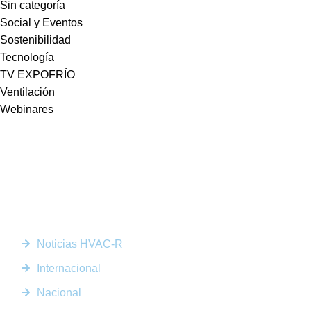
Sin categoría
Social y Eventos
Sostenibilidad
Tecnología
TV EXPOFRÍO
Ventilación
Webinares
Somos la plataforma líder en el sector HVACR de Latinoamérica,
conectando a profesionales, empresas e innovadores a través de
noticias actualizadas, eventos presenciales y nuestra prestigiosa
revista digital.
Enlaces Rápidos
Noticias HVAC-R
Internacional
Nacional