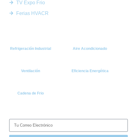
TV Expo Frio
Ferias HVACR
Categorías
Refrigeración Industrial
Aire Acondicionado
Ventilación
Eficiencia Energética
Cadena de Frio
Suscríbete
Recibe las últimas noticias y tendencias del sector HVACR
directamente en tu correo.