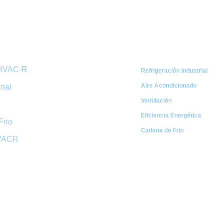
ápidos
Categorías
 HVAC-R
Refrigeración Industrial
Aire Acondicionado
onal
Ventilación
Eficiencia Energética
Frio
Cadena de Frio
HVACR