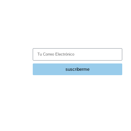
Suscríbete
Recibe las últimas noticias y tendencias del sector
HVACR directamente en tu correo.
suscriberme