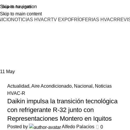
Skip to navigation
Skip to main content
NICIO
NOTICIAS HVACR
TV EXPOFRÍO
FERIAS HVACR
REVI
11
May
Actualidad
,
Aire Acondicionado
,
Nacional
,
Noticias
HVAC-R
Daikin impulsa la transición tecnológica
con refrigerante R-32 junto con
Representaciones Montero en Iquitos
Posted by
Alfedo Palacios
0