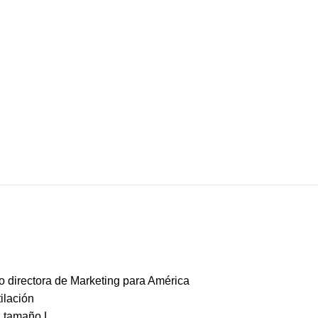
 directora de Marketing para América
ilación
M tamaño L