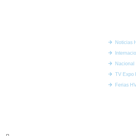
Enlaces R
Noticias
Somos la plataforma líder en el sector HVACR de
Latinoamérica, conectando a profesionales, empresas e
Internaci
innovadores a través de noticias actualizadas, eventos
presenciales y nuestra prestigiosa revista digital.
Nacional
TV Expo 
Ferias 