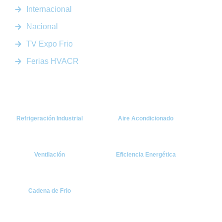
Internacional
Nacional
TV Expo Frio
Ferias HVACR
Categorías
Refrigeración Industrial
Aire Acondicionado
Ventilación
Eficiencia Energética
Cadena de Frio
Suscríbete
Recibe las últimas noticias y tendencias del sector HVACR