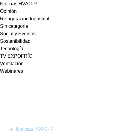
Noticias HVAC-R
Opinión
Refrigeración Industrial
Sin categoría
Social y Eventos
Sostenibilidad
Tecnología
TV EXPOFRÍO
Ventilación
Webinares
Somos la plataforma líder en el sector HVACR de Latinoamérica,
conectando a profesionales, empresas e innovadores a través de
noticias actualizadas, eventos presenciales y nuestra prestigiosa
revista digital.
Enlaces Rápidos
Noticias HVAC-R