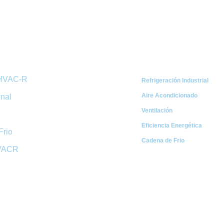
ápidos
Categorías
 HVAC-R
Refrigeración Industrial
Aire Acondicionado
onal
Ventilación
Eficiencia Energética
Frio
Cadena de Frio
HVACR