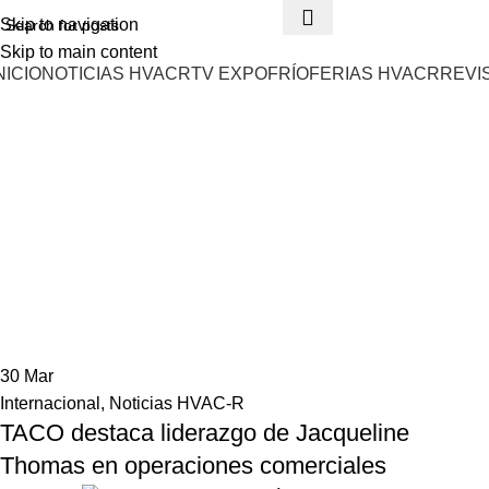
Skip to navigation
Skip to main content
NICIO
NOTICIAS HVACR
TV EXPOFRÍO
FERIAS HVACR
REVI
30
Mar
Internacional
,
Noticias HVAC-R
TACO destaca liderazgo de Jacqueline
Thomas en operaciones comerciales