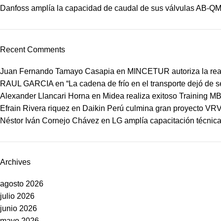
Danfoss amplía la capacidad de caudal de sus válvulas AB-Q
Recent Comments
Juan Fernando Tamayo Casapia
en
MINCETUR autoriza la real
RAUL GARCIA
en
“La cadena de frío en el transporte dejó de 
Alexander Llancari Horna
en
Midea realiza exitoso Training 
Efrain Rivera riquez
en
Daikin Perú culmina gran proyecto VRV
Néstor Iván Cornejo Chávez
en
LG amplía capacitación técnica 
Archives
agosto 2026
julio 2026
junio 2026
mayo 2026