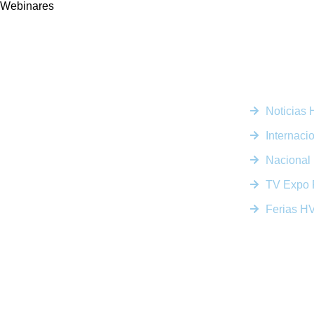
Webinares
Enlaces R
Noticias
Somos la plataforma líder en el sector HVACR de
Latinoamérica, conectando a profesionales, empresas e
Internaci
innovadores a través de noticias actualizadas, eventos
presenciales y nuestra prestigiosa revista digital.
Nacional
TV Expo 
Ferias 