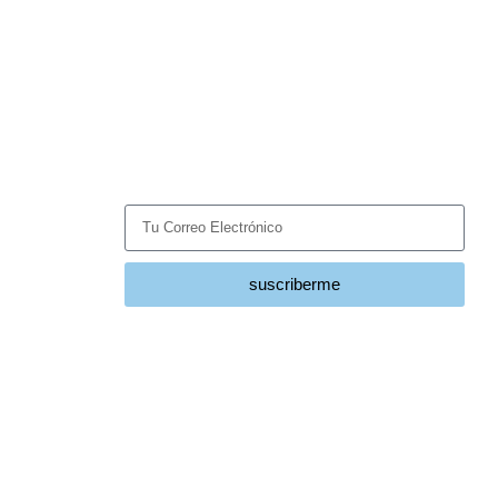
Suscríbete
Recibe las últimas noticias y tendencias del sector
HVACR directamente en tu correo.
suscriberme