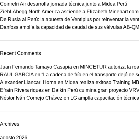
Coinrefri Air desarrolla jornada técnica junto a Midea Perú
Ziehl-Abegg North America asciende a Elizabeth Minehart como
De Rusia al Perú: la apuesta de Ventiplus por reinventar la vent
Danfoss amplía la capacidad de caudal de sus válvulas AB-Q
Recent Comments
Juan Fernando Tamayo Casapia
en
MINCETUR autoriza la real
RAUL GARCIA
en
“La cadena de frío en el transporte dejó de 
Alexander Llancari Horna
en
Midea realiza exitoso Training 
Efrain Rivera riquez
en
Daikin Perú culmina gran proyecto VRV
Néstor Iván Cornejo Chávez
en
LG amplía capacitación técnica 
Archives
agosto 2026