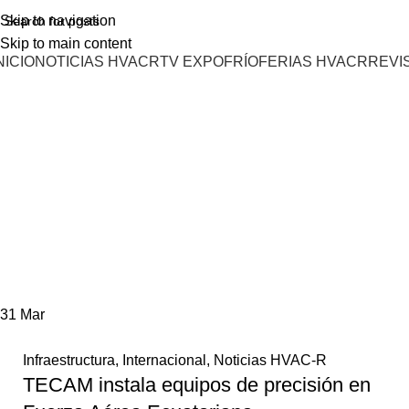
Skip to navigation
Skip to main content
NICIO
NOTICIAS HVACR
TV EXPOFRÍO
FERIAS HVACR
REVI
31
Mar
Infraestructura
,
Internacional
,
Noticias HVAC-R
TECAM instala equipos de precisión en