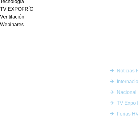
Tecnología
TV EXPOFRÍO
Ventilación
Webinares
Enlaces R
Noticias
Somos la plataforma líder en el sector HVACR de
Latinoamérica, conectando a profesionales, empresas e
Internaci
innovadores a través de noticias actualizadas, eventos
presenciales y nuestra prestigiosa revista digital.
Nacional
TV Expo 
Ferias 