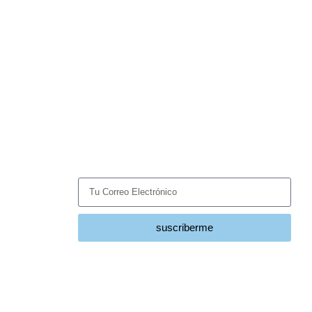
Suscríbete
Recibe las últimas noticias y tendencias del sector
HVACR directamente en tu correo.
suscriberme