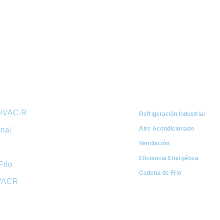
ápidos
Categorías
 HVAC-R
Refrigeración Industrial
Aire Acondicionado
onal
Ventilación
Eficiencia Energética
Frio
Cadena de Frio
HVACR