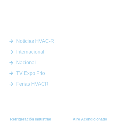
Somos la plataforma líder en el sector HVACR de Latinoamérica,
conectando a profesionales, empresas e innovadores a través de
noticias actualizadas, eventos presenciales y nuestra prestigiosa
revista digital.
Enlaces Rápidos
Noticias HVAC-R
Internacional
Nacional
TV Expo Frio
Ferias HVACR
Categorías
Refrigeración Industrial
Aire Acondicionado