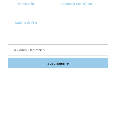
Ventilación
Eficiencia Energética
Cadena de Frio
Suscríbete
Recibe las últimas noticias y tendencias del sector HVACR
directamente en tu correo.
suscriberme