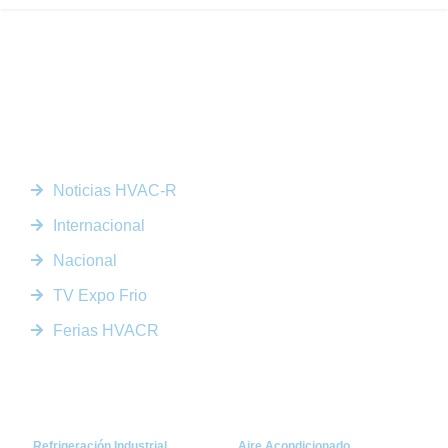
Somos la plataforma líder en el sector HVACR de Latinoamérica,
conectando a profesionales, empresas e innovadores a través de
noticias actualizadas, eventos presenciales y nuestra prestigiosa
revista digital.
Enlaces Rápidos
Noticias HVAC-R
Internacional
Nacional
TV Expo Frio
Ferias HVACR
Categorías
Refrigeración Industrial
Aire Acondicionado