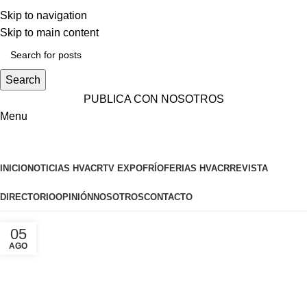
ADD ANYTHING HERE OR JUST REMOVE IT…
Skip to navigation
Skip to main content
Search
PUBLICA CON NOSOTROS
Menu
INICIO
NOTICIAS HVACR
TV EXPOFRÍO
FERIAS HVACR
REVISTA
DIRECTORIO
OPINIÓN
NOSOTROS
CONTACTO
05
AGO