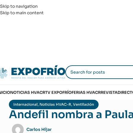
Skip to navigation
Skip to main content
NICIO
NOTICIAS HVACR
TV EXPOFRÍO
FERIAS HVACR
REVISTA
DIRECT
Internacional
,
Noticias HVAC-R
,
Ventilación
Andefil nombra a Paul
Carlos Híjar