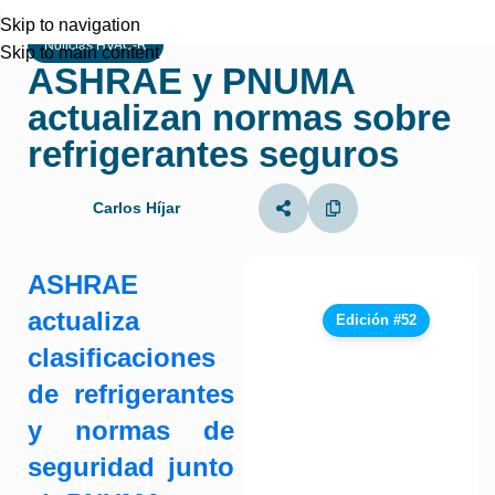
Skip to navigation
Noticias HVAC-R
Skip to main content
ASHRAE y PNUMA
actualizan normas sobre
refrigerantes seguros
Carlos Híjar
ASHRAE
actualiza
Edición #52
clasificaciones
de refrigerantes
y normas de
seguridad junto