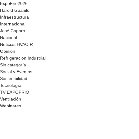
ExpoFrio2026
Harold Guanilo
Infraestructura
Internacional
José Caparo
Nacional
Noticias HVAC-R
Opinión
Refrigeración Industrial
Sin categoría
Social y Eventos
Sostenibilidad
Tecnología
TV EXPOFRÍO
Ventilación
Webinares
Somos la plataforma líder en el sector HVACR de Latinoamérica,
conectando a profesionales, empresas e innovadores a través de