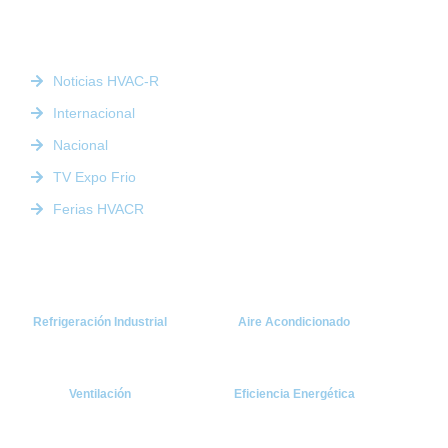
noticias actualizadas, eventos presenciales y nuestra prestigiosa
revista digital.
Enlaces Rápidos
Noticias HVAC-R
Internacional
Nacional
TV Expo Frio
Ferias HVACR
Categorías
Refrigeración Industrial
Aire Acondicionado
Ventilación
Eficiencia Energética