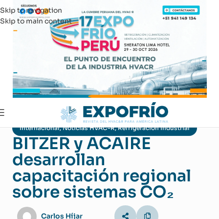
Skip to navigation
Skip to main content
Internacional
,
Noticias HVAC-R
,
Refrigeración Industrial
BITZER y ACAIRE
desarrollan
capacitación regional
sobre sistemas CO₂
Carlos Híjar