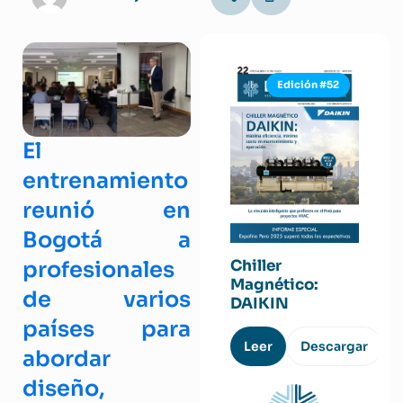
Edición #52
El
entrenamiento
reunió en
Bogotá a
Chiller
profesionales
Magnético:
de varios
DAIKIN
países para
Leer
Descargar
abordar
diseño,