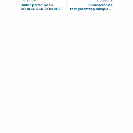
ANTERIOR
SIGUIENTE
Daikin participó en
Eliminación de
ASHRAE CARICOM 2026
refrigerantes y búsqueda
celebrado en Bahamas
de alternativas