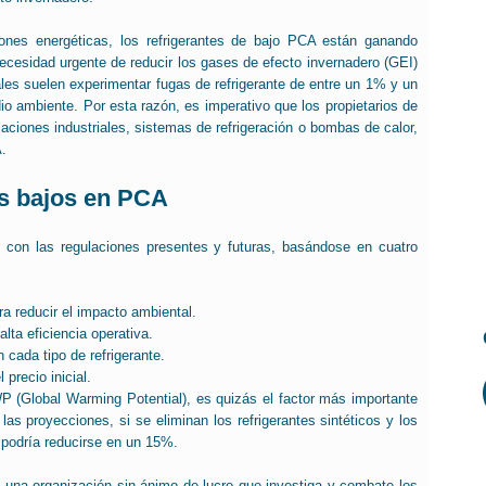
uciones energéticas, los refrigerantes de bajo PCA están ganando
necesidad urgente de reducir los gases de efecto invernadero (GEI)
iales suelen experimentar fugas de refrigerante de entre un 1% y un
dio ambiente. Por esta razón, es imperativo que los propietarios de
alaciones industriales, sistemas de refrigeración o bombas de calor,
A.
tes bajos en PCA
 con las regulaciones presentes y futuras, basándose en cuatro
ra reducir el impacto ambiental.
lta eficiencia operativa.
 cada tipo de refrigerante.
 precio inicial.
(Global Warming Potential), es quizás el factor más importante
 las proyecciones, si se eliminan los refrigerantes sintéticos y los
 podría reducirse en un 15%.
 una organización sin ánimo de lucro que investiga y combate los