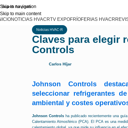
Skip to navigation
Skip to main content
NICIO
NOTICIAS HVACR
TV EXPOFRÍO
FERIAS HVACR
REVI
Noticias HVAC-R
Claves para elegir
Controls
Carlos Híjar
Johnson Controls destaca
seleccionar refrigerantes d
ambiental y costes operativo
Johnson Controls
ha publicado recientemente una guía s
Calentamiento Atmosférico (PCA). El PCA es una medida 
calentamiento global, ya que mide su influencia en el efec