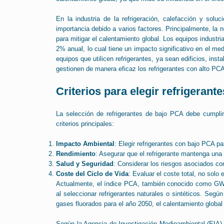
En la industria de la refrigeración, calefacción y sol
importancia debido a varios factores. Principalmente, la 
para mitigar el calentamiento global. Los equipos industr
2% anual, lo cual tiene un impacto significativo en el me
equipos que utilicen refrigerantes, ya sean edificios, inst
gestionen de manera eficaz los refrigerantes con alto PC
Criterios para elegir refrigeran
La selección de refrigerantes de bajo PCA debe cumplir
criterios principales:
Impacto Ambiental
: Elegir refrigerantes con bajo PCA pa
Rendimiento
: Asegurar que el refrigerante mantenga una a
Salud y Seguridad
: Considerar los riesgos asociados con
Coste del Ciclo de Vida
: Evaluar el coste total, no solo el
Actualmente, el índice PCA, también conocido como GWP 
al seleccionar refrigerantes naturales o sintéticos. Según
gases fluorados para el año 2050, el calentamiento global
Según la Agencia de Investigación Medioambiental (EIA),