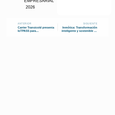
ANTERIOR
SIGUIENTE
Carrier Transicold presenta
Inmótica: Transformación
IoTPASS para
inteligente y sostenible de
contenedores secos
edificios