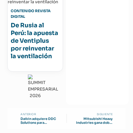
CONTENIDO REVISTA
DIGITAL
De Rusia al
Perú: la apuesta
de Ventiplus
por reinventar
la ventilación
ANTERIOR
SIGUIENTE
Daikin adquiere DDC
Mitsubishi Heavy
Solutions para
Industries gana doble
refrigeración de IA
premio en diseño