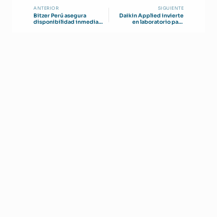
ANTERIOR
SIGUIENTE
Bitzer Perú asegura
Daikin Applied invierte
disponibilidad inmediata
en laboratorio para
de stock local
refrigeración de datos