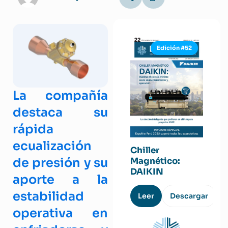
Edición #52
La compañía
destaca su
rápida
ecualización
Chiller
de presión y su
Magnético:
DAIKIN
aporte a la
estabilidad
Leer
Descargar
operativa en