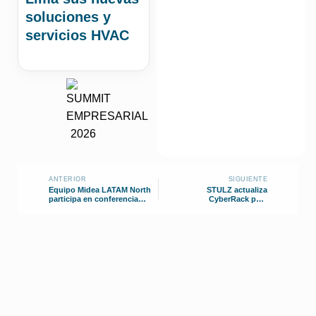
soluciones y
servicios HVAC
ANTERIOR
SIGUIENTE
Equipo Midea LATAM North
STULZ actualiza
participa en conferencia
CyberRack para
internacional corporativa
refrigeración de alta
densidad