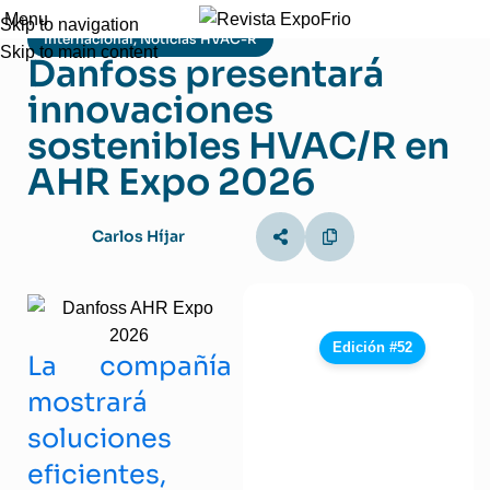
Menu
Skip to navigation
Internacional
,
Noticias HVAC-R
Skip to main content
Danfoss presentará
innovaciones
sostenibles HVAC/R en
AHR Expo 2026
Carlos Híjar
Edición #52
La compañía
mostrará
soluciones
eficientes,