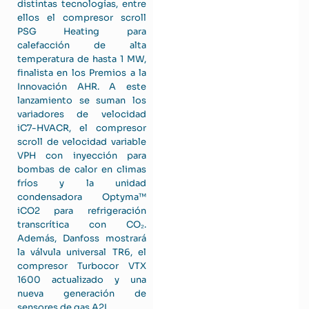
distintas tecnologías, entre
ellos el compresor scroll
PSG Heating para
calefacción de alta
temperatura de hasta 1 MW,
finalista en los Premios a la
Innovación AHR. A este
lanzamiento se suman los
variadores de velocidad
iC7-HVACR, el compresor
scroll de velocidad variable
VPH con inyección para
bombas de calor en climas
fríos y la unidad
condensadora Optyma™
iCO2 para refrigeración
transcrítica con CO₂.
Además, Danfoss mostrará
la válvula universal TR6, el
compresor Turbocor VTX
1600 actualizado y una
nueva generación de
sensores de gas A2L.