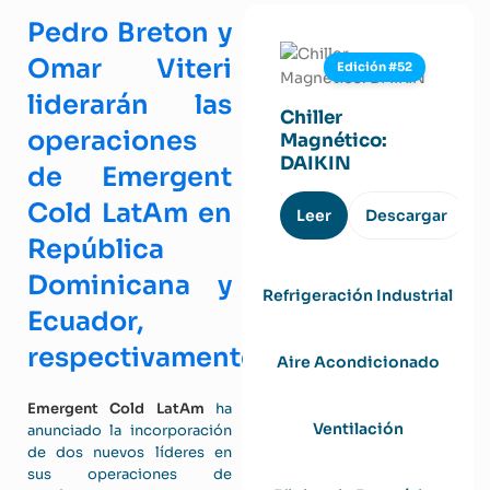
Pedro Breton y
Omar Viteri
Edición #52
liderarán las
Chiller
operaciones
Magnético:
DAIKIN
de Emergent
Cold LatAm en
Leer
Descargar
República
Dominicana y
Refrigeración Industrial
Ecuador,
respectivamente.
Aire Acondicionado
Emergent Cold LatAm
ha
Ventilación
anunciado la incorporación
de dos nuevos líderes en
sus operaciones de