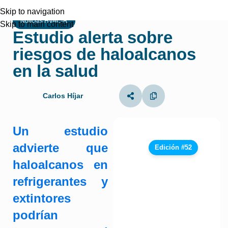
Skip to navigation
Noticias HVAC-R
Skip to main content
Estudio alerta sobre
riesgos de haloalcanos
en la salud
Carlos Híjar
Un estudio
advierte que
Edición #52
haloalcanos en
refrigerantes y
extintores
podrían