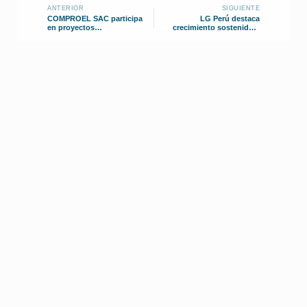
ANTERIOR
SIGUIENTE
COMPROEL SAC participa
LG Perú destaca
en proyectos
crecimiento sostenido y
emblemáticos del Perú y
expansión comercial
destaca liderazgo
regional
femenino en ingeniería