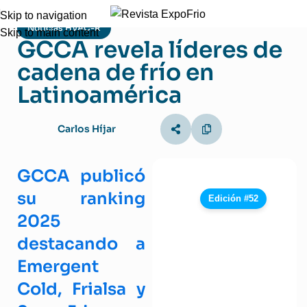
Skip to navigation
Noticias HVAC-R
Skip to main content
GCCA revela líderes de
cadena de frío en
Latinoamérica
Carlos Híjar
GCCA publicó
su ranking
Edición #52
2025
destacando a
Emergent
Cold, Frialsa y