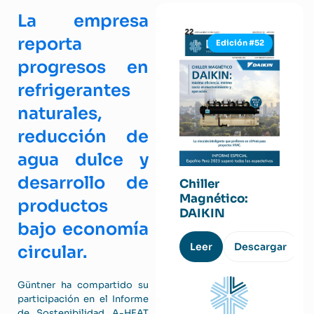
La empresa
reporta
Edición #52
progresos en
refrigerantes
naturales,
reducción de
agua dulce y
desarrollo de
Chiller
Magnético:
productos
DAIKIN
bajo economía
Leer
Descargar
circular.
Güntner ha compartido su
participación en el Informe
de Sostenibilidad A-HEAT