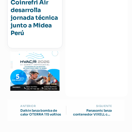
Coinrefri Air
desarrolla
jornada técnica
junto a Midea
Perú
ANTERIOR
SIGUIENTE
Daikin lanza bomba de
Panasonic lanza
calor OTERRA 115 voltios
contenedor VIXELL con
refrigeración prolongada