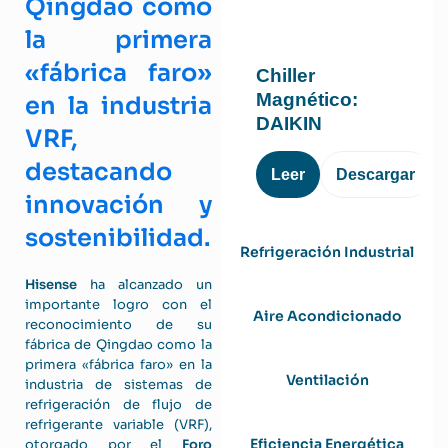
Qingdao como
la primera
«fábrica faro»
Chiller
Magnético:
en la industria
DAIKIN
VRF,
destacando
Leer
Descargar
innovación y
sostenibilidad.
Refrigeración Industrial
Hisense
ha alcanzado un
importante logro con el
Aire Acondicionado
reconocimiento de su
fábrica de Qingdao como la
primera «fábrica faro» en la
Ventilación
industria de sistemas de
refrigeración de flujo de
refrigerante variable (VRF),
Eficiencia Energética
otorgado por el
Foro