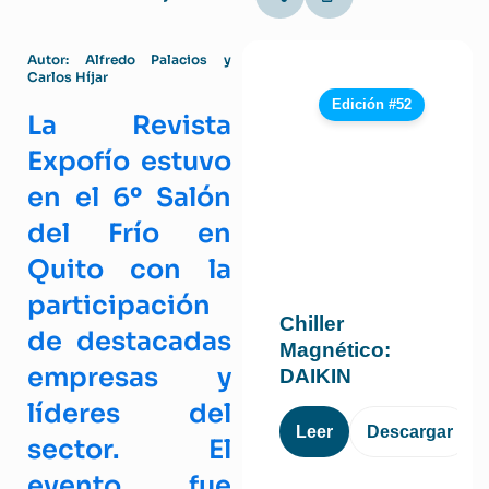
Autor: Alfredo Palacios y
Carlos Híjar
Edición #52
La Revista
Expofío estuvo
en el 6º Salón
del Frío en
Quito con la
participación
Chiller
de destacadas
Magnético:
empresas y
DAIKIN
líderes del
Leer
Descargar
sector. El
evento fue