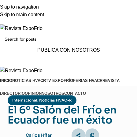
ADD ANYTHING HERE OR JUST REMOVE IT…
Skip to navigation
Skip to main content
PUBLICA CON NOSOTROS
INICIO
NOTICIAS HVACR
TV EXPOFRÍO
FERIAS HVACR
REVISTA
DIRECTORIO
OPINIÓN
NOSOTROS
CONTACTO
Internacional
,
Noticias HVAC-R
El 6º Salón del Frío en
Ecuador fue un éxito
Carlos Híjar