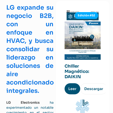
LG expande su
negocio B2B,
Edición #52
con un
enfoque en
HVAC, y busca
consolidar su
liderazgo en
soluciones de
Chiller
Magnético:
aire
DAIKIN
acondicionado
Leer
Descargar
integrales.
LG Electronics
ha
experimentado un notable
crecimiento en el sector