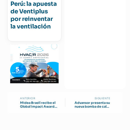
Perú: la apuesta
de Ventiplus
por reinventar
la ventilación
ANTERIOR
SIGUIENTE
Midea Brasil recibe el
Advansor presenta su
Global Impact Award
nueva bomba de calor
2024
ValueBox Combi