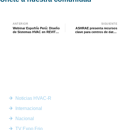
ANTERIOR
SIGUIENTE
Webinar Expofrío Perú: Diseño
ASHRAE presenta recursos
de Sistemas HVAC en REVIT
clave para centros de datos
MEP (Video)
sostenibles
Somos la plataforma líder en el sector HVACR de Latinoamérica,
conectando a profesionales, empresas e innovadores a través de
noticias actualizadas, eventos presenciales y nuestra prestigiosa
revista digital.
Enlaces Rápidos
Noticias HVAC-R
Internacional
Nacional
TV Expo Frio