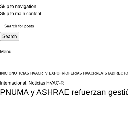
ADD ANYTHING HERE OR JUST REMOVE IT…
Skip to navigation
Skip to main content
Search
Menu
INICIO
NOTICIAS HVACR
TV EXPOFRÍO
FERIAS HVACR
REVISTA
DIRECTO
Internacional
,
Noticias HVAC-R
PNUMA y ASHRAE refuerzan gestión