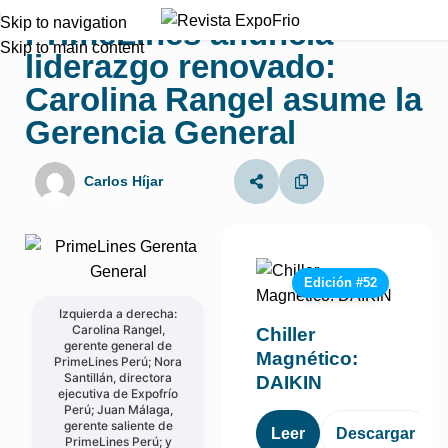
Nacional
Skip to navigation
PrimeLines anuncia
Skip to main content
liderazgo renovado:
Carolina Rangel asume la
Gerencia General
Carlos Híjar
Edición #52
Izquierda a derecha:
Carolina Rangel,
Chiller
gerente general de
Magnético:
PrimeLines Perú; Nora
Santillán, directora
DAIKIN
ejecutiva de Expofrío
Perú; Juan Málaga,
gerente saliente de
Leer
Descargar
PrimeLines Perú; y