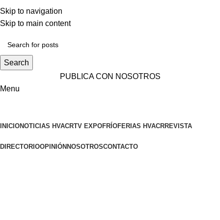
ADD ANYTHING HERE OR JUST REMOVE IT…
Skip to navigation
Skip to main content
Search
PUBLICA CON NOSOTROS
Menu
INICIO
NOTICIAS HVACR
TV EXPOFRÍO
FERIAS HVACR
REVISTA
DIRECTORIO
OPINIÓN
NOSOTROS
CONTACTO