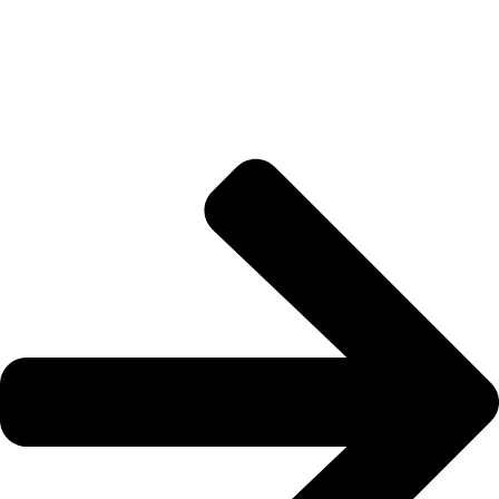
Somos la plataforma líder en el sector HVACR de Latinoamérica, conectando a
profesionales, empresas e innovadores a través de noticias actualizadas, eventos
presenciales y nuestra prestigiosa revista digital.
Enlaces Rápidos