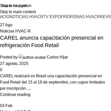
Skip to navigation
Skip to main content
NICIO
NOTICIAS HVACR
TV EXPOFRÍO
FERIAS HVACR
REVI
27
Ago
Noticias HVAC-R
CAREL anuncia capacitación presencial en
refrigeración Food Retail
Posted by
Carlos Híjar
27 agosto, 2025
0
CAREL realizará en Brasil una capacitación presencial en
Food Retail del 15 al 19 de septiembre, con cupos limitados
por inscripción. ...
Continue reading
03
Feb