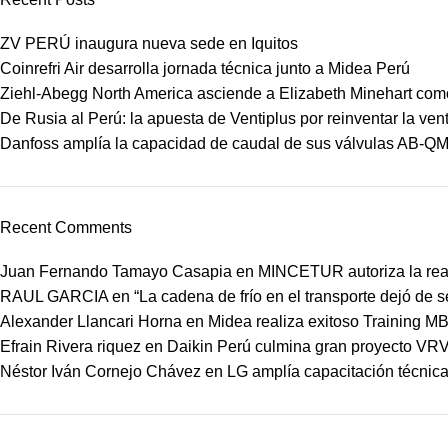
ZV PERÚ inaugura nueva sede en Iquitos
Coinrefri Air desarrolla jornada técnica junto a Midea Perú
Ziehl-Abegg North America asciende a Elizabeth Minehart como
De Rusia al Perú: la apuesta de Ventiplus por reinventar la vent
Danfoss amplía la capacidad de caudal de sus válvulas AB-Q
Recent Comments
Juan Fernando Tamayo Casapia
en
MINCETUR autoriza la real
RAUL GARCIA
en
“La cadena de frío en el transporte dejó de 
Alexander Llancari Horna
en
Midea realiza exitoso Training 
Efrain Rivera riquez
en
Daikin Perú culmina gran proyecto VRV
Néstor Iván Cornejo Chávez
en
LG amplía capacitación técnica 