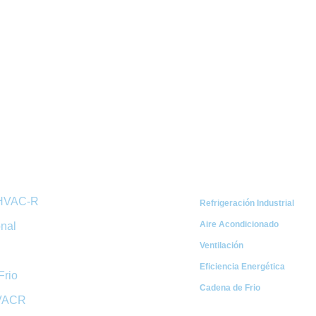
ápidos
Categorías
 HVAC-R
Refrigeración Industrial
Aire Acondicionado
onal
Ventilación
Eficiencia Energética
Frio
Cadena de Frio
HVACR