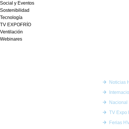
Social y Eventos
Sostenibilidad
Tecnología
TV EXPOFRÍO
Ventilación
Webinares
Enlaces R
Noticias
Somos la plataforma líder en el sector HVACR de
Latinoamérica, conectando a profesionales, empresas e
Internaci
innovadores a través de noticias actualizadas, eventos
presenciales y nuestra prestigiosa revista digital.
Nacional
TV Expo 
Ferias 