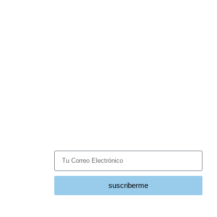
Suscríbete
Recibe las últimas noticias y tendencias del sector
HVACR directamente en tu correo.
suscriberme