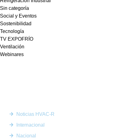
Refrigeración Industrial
Sin categoría
Social y Eventos
Sostenibilidad
Tecnología
TV EXPOFRÍO
Ventilación
Webinares
Somos la plataforma líder en el sector HVACR de Latinoamérica,
conectando a profesionales, empresas e innovadores a través de
noticias actualizadas, eventos presenciales y nuestra prestigiosa
revista digital.
Enlaces Rápidos
Noticias HVAC-R
Internacional
Nacional