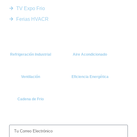
TV Expo Frio
Ferias HVACR
Categorías
Refrigeración Industrial
Aire Acondicionado
Ventilación
Eficiencia Energética
Cadena de Frio
Suscríbete
Recibe las últimas noticias y tendencias del sector HVACR
directamente en tu correo.